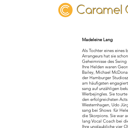
Caramel
Madeleine Lang
Als Tochter eines eines
Arrangeurs hat sie schon
Geheimnisse des Swing 
Ihre Helden waren Georg
Bailey, Michael McDonal
der
Hamburger
Studios
am häufigsten engagier
sang auf unzähligen be
Werbejingles. Sie tourte
den erfolgreichsten Acts
Westernhagen, Udo Jürg
sang bei Shows für Hele
die Skorpions. Sie war 
lang
Vocal Coach bei d
Ihre unglaubliche vier 