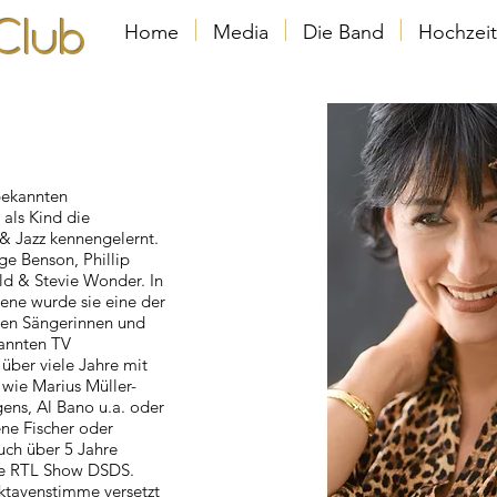
Club
Home
Media
Die Band
Hochzeit
 bekannten
 als Kind die
& Jazz kennengelernt.
e Benson, Phillip
d & Stevie Wonder. In
zene
wurde sie eine der
ten
Sängerinnen und
kannten TV
 über viele Jahre mit
 wie Marius Müller-
ens, Al Bano u.a. oder
ne Fischer oder
auch über
5 Jahre
ie
RTL Show
DSDS.
Oktavenstimme versetzt