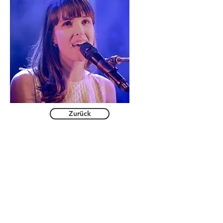
Zurück
Kontakt & Booking
Martin Langer
Hagenbeckstr. 162d
22527 Hamburg
Tel:
040 40172656
Mobil:
0172 6738097
info(at)caramelclubband.de